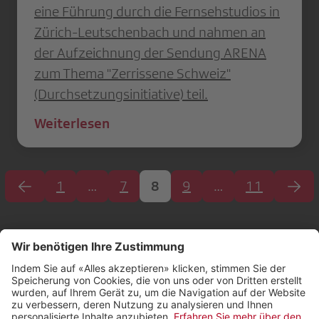
eine Führung durch die Fernsehstudios in
Zürich-Leutschenbach und nahmen an
der Aufzeichnung der Sendung ARENA
zum Thema "Zerrissene Schweiz"
(Durchsetzungsinitiative) teil.
Weiterlesen
1
…
7
8
9
…
11
Kontakt
Impressum