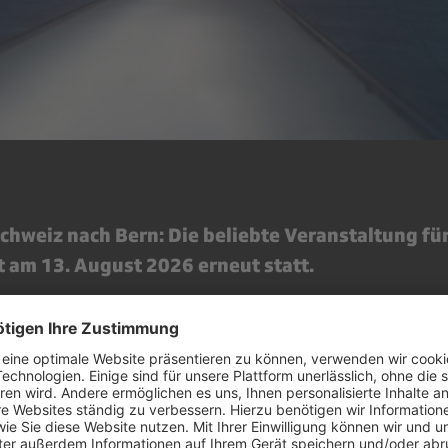
chweiz nach Bern: Die beliebte Veranstaltung fü
t am 13. August 2026 erneut statt.
urch die eindrücklichen Räume im Bundeshaus gibt e
te des Baus und den Parlamentsbetrieb zu hören. In u
efindet sich das Studio Bundeshaus, das Medienzen
es der SRG, wo die Medienschaffenden ihre Arbeit verr