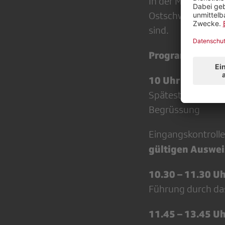
In der Mittagspau
Ostschweizerinnen 
sind.
Programm
10 Uhr
Spätestes Eintref
Begrüssung
Eingangskontrolle
gültigen Auswei
10.30 – 11.30 U
Führung durch da
11.45 – 13.45 U