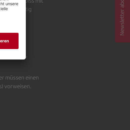
Newsletter abonnieren
t, beim Imbiss mit
 Medien tätig
 Südseite),
her müssen einen
s) vorweisen.