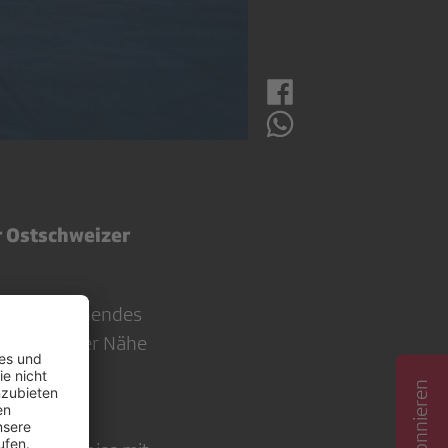
r Ostschweizer
s viel Spannendes
nmittelbarer Nähe
trum des
ichten.