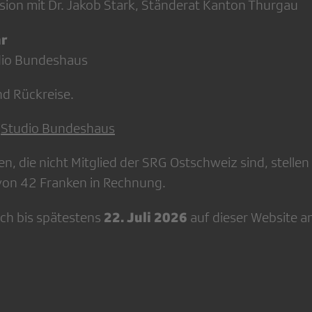
sion mit Dr. Jakob Stark, Ständerat Kanton Thurgau
hr
dio Bundeshaus
nd Rückreise.
s
Studio Bundeshaus
n, die nicht Mitglied der SRG Ostschweiz sind, stellen
von 42 Franken in Rechnung.
22. Juli 2026
ich bis spätestens
auf dieser Website a