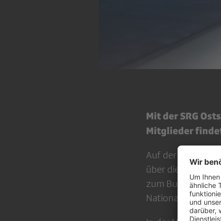
Mit der SRG Osts
Mitglieder finde
Auf der Führung d
über die Geschich
zum Bundeshaus b
Nationalen Servic