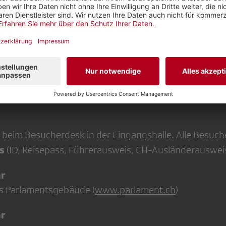
se zwischen den Führungen nutzen wir die Gelegenhei
und Ostschweizern zu diskutieren, die in Politik oder
fen beim Parlamentsgebäude (Eingang Bundesterrasse,
 beim Besucherdesk in der Eingangshalle. Alle Besuc
s
(ID, Reisepass, Führerausweis, CH-Ausländerauswei
hr
s Parlamentsgebäude (
www.parlament.ch
)
hr