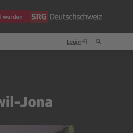
ed werden
Login
wil-Jona