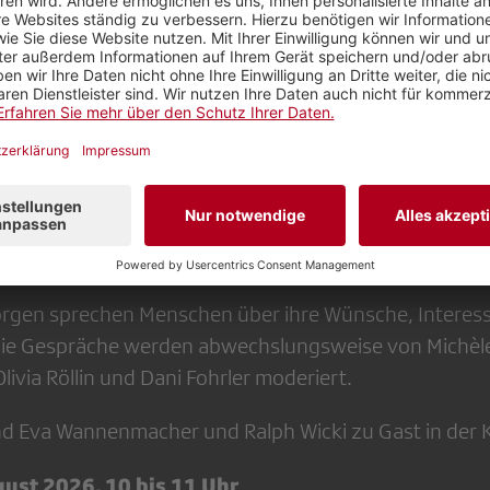
 August 2026, sendet die beliebte Radio-Talkse
e aus der Kellerbühne in Rapperswil-Jona. Wir lad
gen sprechen Menschen über ihre Wünsche, Interess
ie Gespräche werden abwechslungsweise von Michèle
Olivia Röllin und Dani Fohrler moderiert.
d Eva Wannenmacher und Ralph Wicki zu Gast in der K
ust 2026, 10 bis 11 Uhr