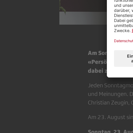
Am Sonntag, 23.
«Persönlich» liv
dabei zu sein.
Jeden Sonntagmor
und Meinungen. D
Christian Zeugin, 
Am 23. August sin
Sonntag, 23. Aug