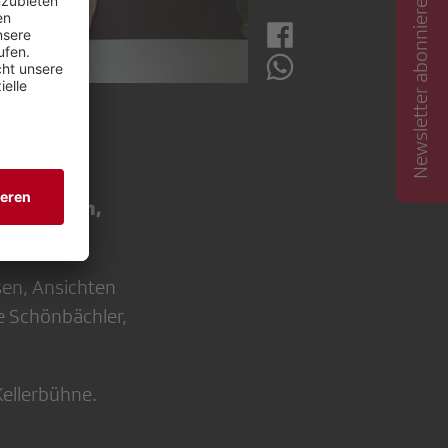
Newsletter abonnieren
ndung
en Sie ein,
en, Ansichten
 Schönbächler,
ellerbühne.