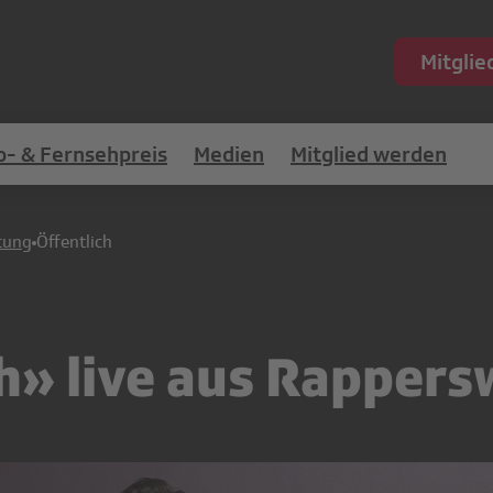
Mitgli
o- & Fernsehpreis
Medien
Mitglied werden
tung
Öffentlich
h» live aus Rappers