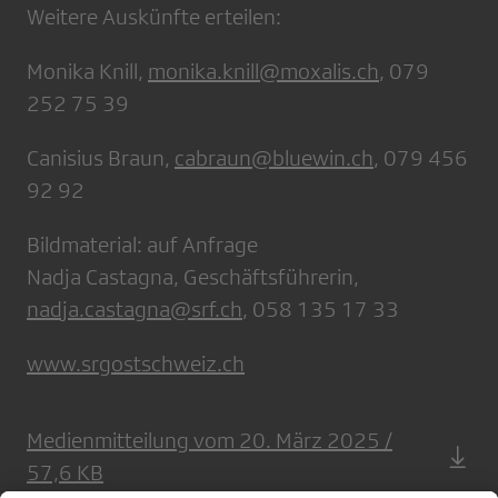
Weitere Auskünfte erteilen:
Monika Knill,
monika.knill@moxalis.ch
, 079
252 75 39
Canisius Braun,
cabraun@bluewin.ch
, 079 456
92 92
Bildmaterial: auf Anfrage
Nadja Castagna, Geschäftsführerin,
nadja.castagna@srf.ch
, 058 135 17 33
www.srgostschweiz.ch
Medienmitteilung vom 20. März 2025 /
57,6 KB