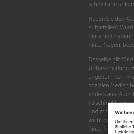
schnell und unkomp
Haben Sie den Abs
aufgefallen? Wurde
hinterlegt haben? 
hinterfragen, bevo
Dasselbe gilt für 
Unterscheidung zw
angenommen, «Fake
sozialen Medien b
anders aus: Auch
Falschmeldungen z
und mit künstlich
wichtiger ist es d
hinterfragen.