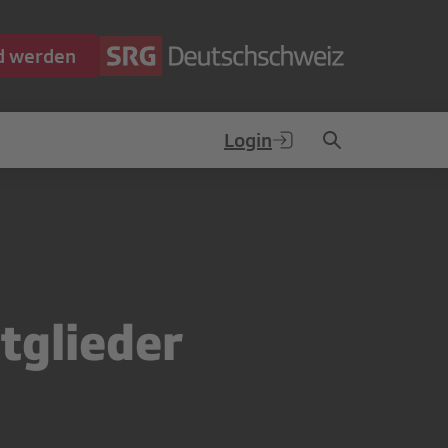
ed werden
Login
itglieder