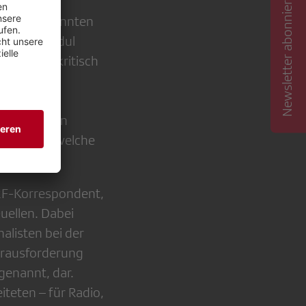
Newsletter abonnieren
den ist, konnten
ben. Im Modul
rmationen kritisch
ationen zu
s wurde
nen falschen
ntstehen, welche
SRF-Korrespondent,
Quellen. Dabei
alisten bei der
erausforderung
genannt, dar.
teten – für Radio,