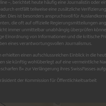
ne –, berichtet heute häufig eine Journalistin oder ein
durch entfällt teilweise eine zusätzliche Verifizierun
der. Dies ist besonders anspruchsvoll für Auslandko
ten, die oft auf offizielle Regierungsmitteilungen a
icht immer unmittelbar unabhängig überprüfen könne
tige Einordnung von Informationen und die kritische P
aben eines verantwortungsvollen Journalismus.
erhielten einen aufschlussreichen Einblick in die heu
cken sie künftig wohlüberlegt auf eine vermeintliche Na
 «scharfen ß» zur Verlängerung ihres SwissPasses auf
räsident der Kommission für Öffentlichkeitsarbeit