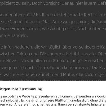
liziert zu sein. Doch Vorsicht: Genau hier lauern Gef
ender überprüft? Ist Ihnen die fehlerhafte Rechtschr
 die Nachricht an die Mail-Adresse geschickt, die Sie 
Diese Fragen zeigen, wie wichtig es ist, Nachrichten kr
r Sie handeln.
die Informationen, die wir täglich über verschiedene Ka
ischen Fakten und Fälschungen betrifft uns alle. Oft 
 News» sei vor allem ein Problem junger Menschen, d
ewegen und dort Informationen konsumieren. Die Real
 Erwachsene haben zunehmend Mühe, glaubwürdige I
u unterscheiden. Nachrichten werden immer professio
er Intelligenz erzeugte Bilder wirken heute täuschend
eshalb, Informationen kritisch zu prüfen und deren Gl