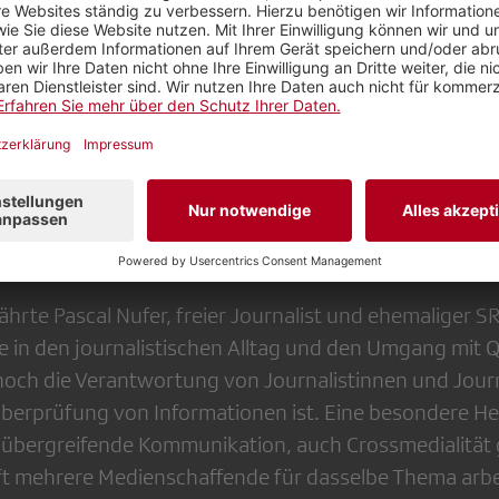
enkompetenz in unserer digital vernetzten Welt gewor
 bei ihrem Besuch im SBB-Schulzug eindrücklich erle
ernten sie auf spielerische und interaktive Weise, Info
und zwischen Fakten von Meinungen und Falschinform
nhand eines zu Beginn aufgenommenen Gruppenfoto
triert, wie einfach sich Bilder manipulieren und in ei
ssen. Die Teilnehmenden erfuhren, wie «Fake News» e
 haben und wie man ihnen begegnen kann.
hrte Pascal Nufer, freier Journalist und ehemaliger 
cke in den journalistischen Alltag und den Umgang mit 
 hoch die Verantwortung von Journalistinnen und Journ
berprüfung von Informationen ist. Eine besondere H
nalübergreifende Kommunikation, auch Crossmedialität 
t mehrere Medienschaffende für dasselbe Thema arbei