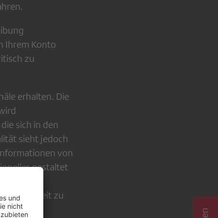
ahren.
eibung
in Ihrem Konto
itisch zu
näle erhalten. Die
wird
ie sich in den
ität sieht jedoch
nformationen von
neller gestaltet
 echt. Umso
aubwürdigkeit zu