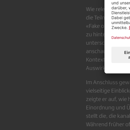
Wie relevant Medi
die Teilnehmenden
«Fake oder Fakt» l
zu hinterfragen 
unterscheiden. A
anschaulich demons
Kontext setzen la
Auswirkungen sie
Im Anschluss gewä
vielseitige Einbli
zeigte er auf, wie
Einordnung und Ü
stellt die, die ka
Während früher of