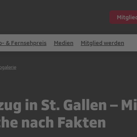
Mitgli
o- & Fernsehpreis
Medien
Mitglied werden
ogalerie
g in St. Gallen – M
che nach Fakten