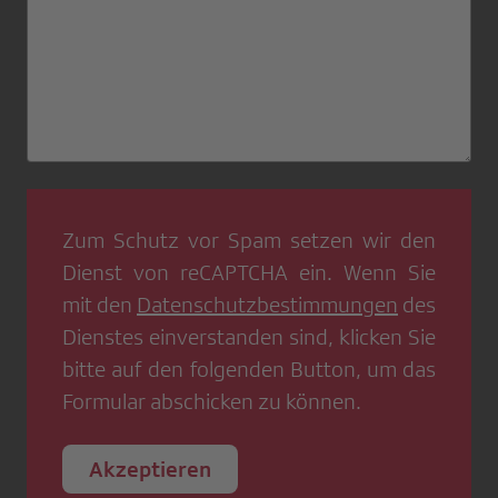
Zum Schutz vor Spam setzen wir den
Dienst von
reCAPTCHA
ein. Wenn Sie
mit den
Datenschutzbestimmungen
des
Dienstes einverstanden sind, klicken Sie
bitte auf den folgenden Button, um das
Formular abschicken zu können.
Akzeptieren