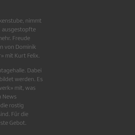
ockenstube, nimmt
n, ausgestopfte
mehr. Freude
en von Dominik
 mit Kurt Felix.
ontagehalle. Dabei
bildet werden. Es
werk» mit, was
en News
die rostig
ind. Für die
rste Gebot.