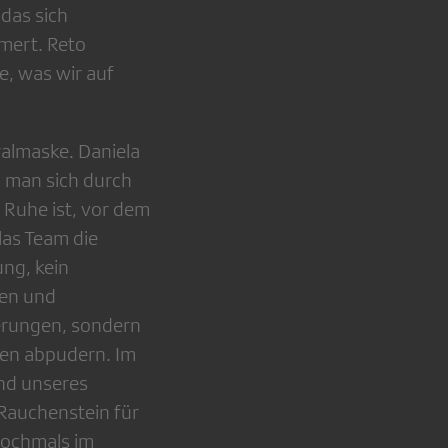
 das sich
mert. Reto
e, was wir auf
ralmaske. Daniela
il man sich durch
 Ruhe ist, vor dem
elas Team die
ung, kein
nen und
erungen, sondern
len abpudern. Im
nd unseres
Rauchenstein für
nochmals im