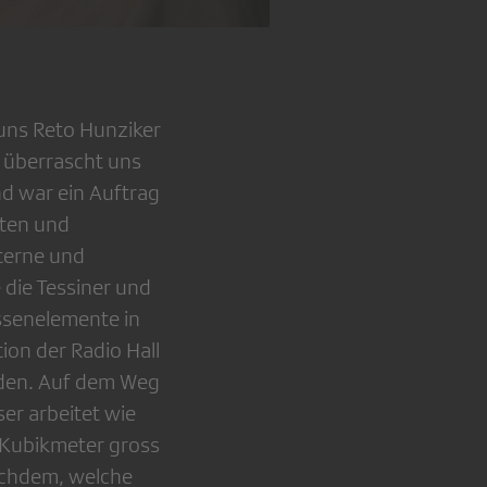
 uns Reto Hunziker
d überrascht uns
d war ein Auftrag
iten und
terne und
 die Tessiner und
issenelemente in
ion der Radio Hall
rden. Auf dem Weg
er arbeitet wie
n Kubikmeter gross
achdem, welche