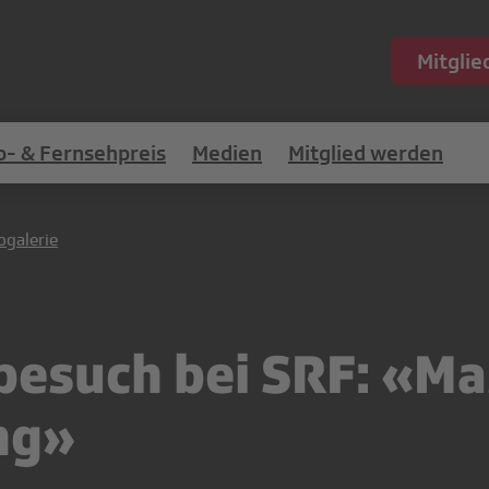
Mitgli
o- & Fernsehpreis
Medien
Mitglied werden
ogalerie
esuch bei SRF: «Ma
ng»