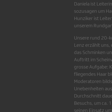
Daniela ist Leiter
sozusagen um Hau
Hunziker ist Leite
unserem Rundgang
Unsere rund 20-köp
Lenz erzählt uns, 
das Schminken und
Auftritt im Schein
grosse Aufgabe: K
fliegendes Haar b
Moderatoren bilds
Unebenheiten ausg
Durchschnitt dau
Besuchs, um ca. 1
seinen Einsatz um