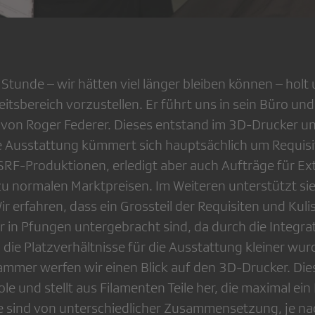
Stunde – wir hätten viel länger bleiben können – holt
itsbereich vorzustellen. Er führt uns in sein Büro un
 von Roger Federer. Dieses entstand im 3D-Drucker un
ie Ausstattung kümmert sich hauptsächlich um Requis
SRF-Produktionen, erledigt aber auch Aufträge für Ex
zu normalen Marktpreisen. Im Weiteren unterstützt sie
r erfahren, dass ein Grossteil der Requisiten und Kul
 in Pfungen untergebracht sind, da durch die Integrat
die Platzverhältnisse für die Ausstattung kleiner wu
ammer werfen wir einen Blick auf den 3D-Drucker. Dies
ole und stellt aus Filamenten Teile her, die maximal ei
te sind von unterschiedlicher Zusammensetzung, je n