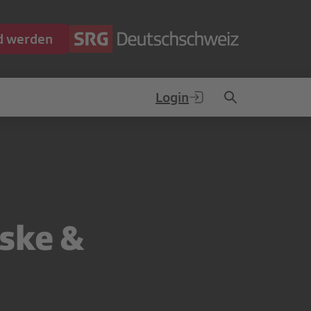
ed werden
Login
ske &