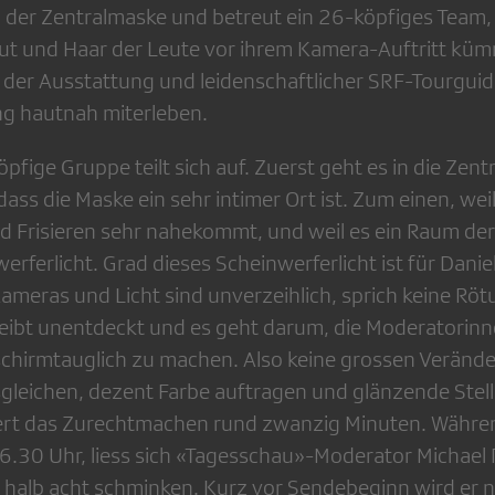
in der Zentralmaske und betreut ein 26-köpfiges Team,
t und Haar der Leute vor ihrem Kamera-Auftritt küm
r der Ausstattung und leidenschaftlicher SRF-Tourguid
 hautnah miterleben.
fige Gruppe teilt sich auf. Zuerst geht es in die Zent
dass die Maske ein sehr intimer Ort ist. Zum einen, we
 Frisieren sehr nahekommt, und weil es ein Raum der
werferlicht. Grad dieses Scheinwerferlicht ist für Dani
ameras und Licht sind unverzeihlich, sprich keine Röt
leibt unentdeckt und es geht darum, die Moderatorin
chirmtauglich zu machen. Also keine grossen Veränd
leichen, dezent Farbe auftragen und glänzende Stel
ert das Zurechtmachen rund zwanzig Minuten. Währe
6.30 Uhr, liess sich «Tagesschau»-Moderator Michael 
 halb acht schminken. Kurz vor Sendebeginn wird er 