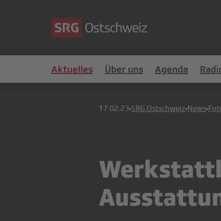
Aktuelles
Über uns
Agenda
Radi
17.02.23
SRG Ostschweiz
News
Fot
Werkstattb
Ausstattu