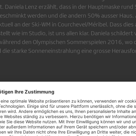
. Daniela Lenz erzählt, dass in der Hauptmaske rund 
eschminkt werden und die andern 50% ausser Haus. A
aktuell an der Ski-WM in Courchevel/Méribel. Dass dies
llt wie im Studio, ist uns allen klar. Daniela schildert
o, während den Olympischen Sommerspielen 2016, wo 
die starke Sonneneinstrahlung eine grosse Herausfor