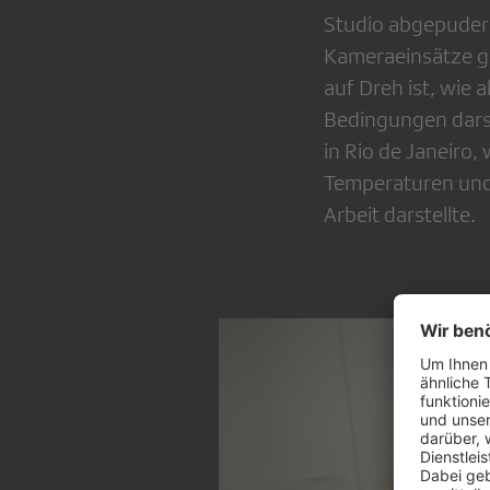
Studio abgepudert
Kameraeinsätze g
auf Dreh ist, wie 
Bedingungen darste
in Rio de Janeir
Temperaturen und 
Arbeit darstellte.