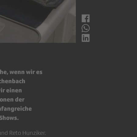
he, wenn wir es
schenbach
ir einen
ionen der
mfangreiche
-Shows.
nd Reto Hunziker.