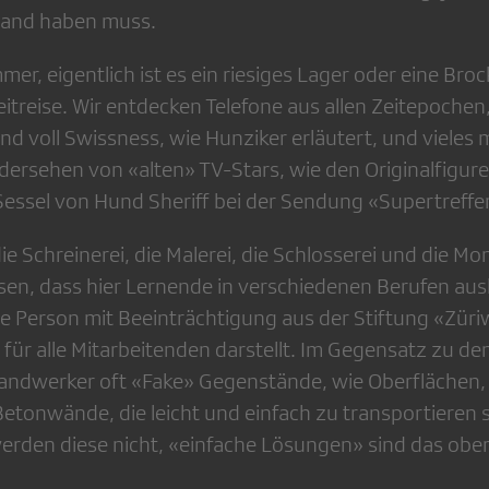
tand haben muss.
er, eigentlich ist es ein riesiges Lager oder eine Br
eitreise. Wir entdecken Telefone aus allen Zeitepoche
nd voll Swissness, wie Hunziker erläutert, und vieles 
dersehen von «alten» TV-Stars, wie den Originalfigur
essel von Hund Sheriff bei der Sendung «Supertreffer»
die Schreinerei, die Malerei, die Schlosserei und die M
ssen, dass hier Lernende in verschiedenen Berufen aus
ne Person mit Beeinträchtigung aus der Stiftung «Züri
 für alle Mitarbeitenden darstellt. Im Gegensatz zu d
andwerker oft «Fake» Gegenstände, wie Oberflächen, 
etonwände, die leicht und einfach zu transportieren s
erden diese nicht, «einfache Lösungen» sind das obe