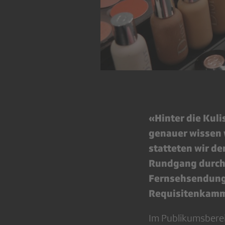
«Hinter die Kul
genauer wissen 
statteten wir d
Rundgang durch 
Fernsehsendunge
Requisitenkamme
Im Publikumsberei