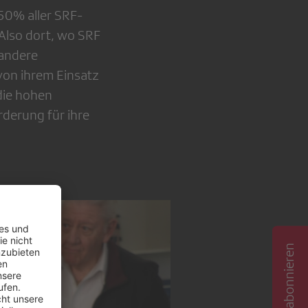
50% aller SRF-
lso dort, wo SRF
 andere
 von ihrem Einsatz
die hohen
derung für ihre