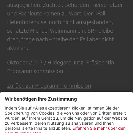
ausgeglichen. Züchter, Behörden, Tierschützer
und Fachleute kamen zu Wort. Der «Fall
Hefenhofen» sei noch nicht ausgestanden,
schätzte Michael Weinmann ein, SRF bleibe
dran, frage nach – treibe den Fall aber nicht
aktiv an.
Oktober 2017 / Hildegard Jutz, Präsidentin
Programmkommission
zurück zur Programmkommission
Kontakt
Impressum