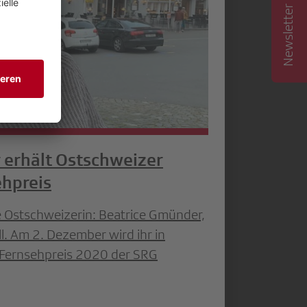
Newsletter abonnieren
 erhält Ostschweizer
ehpreis
e Ostschweizerin: Beatrice Gmünder,
. Am 2. Dezember wird ihr in
d Fernsehpreis 2020 der SRG