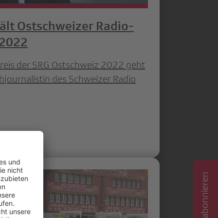
hält Ostschweizer Radio-
 2022
reis der SRG Ostschweiz 2022 geht
ehjournalistin des Schweizer Radio