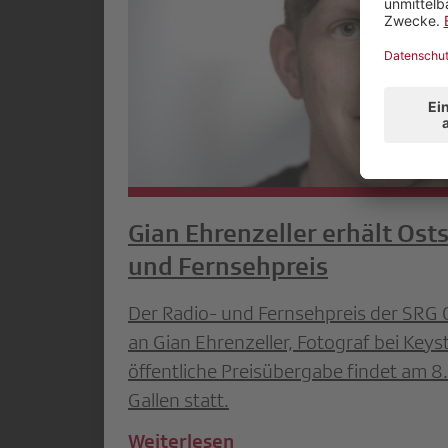
Gian Ehrenzeller erhält Ost
und Fernsehpreis
Der Radio- und Fernsehpreis der SRG
an Gian Ehrenzeller, Fotograf bei Key
öffentliche Preisübergabe findet am 8
Gallen statt.
Weiterlesen