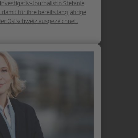
nvestigativ-Journalistin Stefanie
 damit für ihre bereits langjährige
n der Ostschweiz ausgezeichnet.