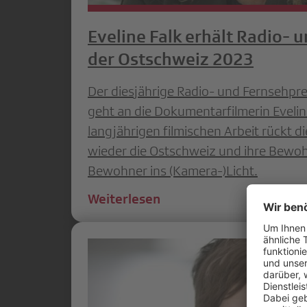
Eveline Falk erhält Radio- 
der Ostschweiz 2023
Der diesjährige Radio- und Fernsehpr
geht an die Dokumentarfilmerin Eveline 
langjährigen filmischen Arbeit rückt d
wieder die Ostschweiz und ihre Bewo
Bewohner ins (Kamera-)Licht.
Weiterlesen