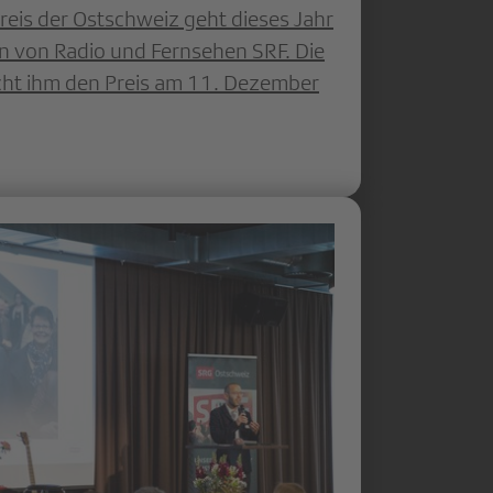
eis der Ostschweiz geht dieses Jahr
ion von Radio und Fernsehen SRF. Die
cht ihm den Preis am 11. Dezember