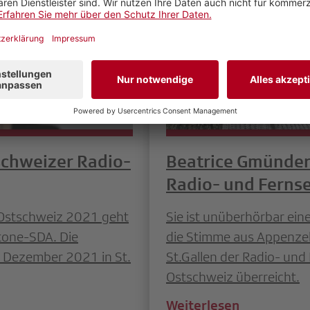
schweizer Radio-
Beatrice Gmünder
Radio- und Ferns
 Ostschweiz 2021 geht
Sie ist unüberhörbar ein
stone-SDA. Die
die Stimme aus Appenzell
. Dezember 2021 in St.
St.Gallen der Radio- un
Ostschweiz überreicht.
Weiterlesen