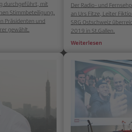
g durchgeführt, mit
Der Radio- und Fernsehpr
hen Stimmbeteiligung.
an Urs Fitze, Leiter Fikt
n Präsidenten und
SRG Ostschweiz überrei
rer gewählt.
2019 in St.Gallen.
Weiterlesen