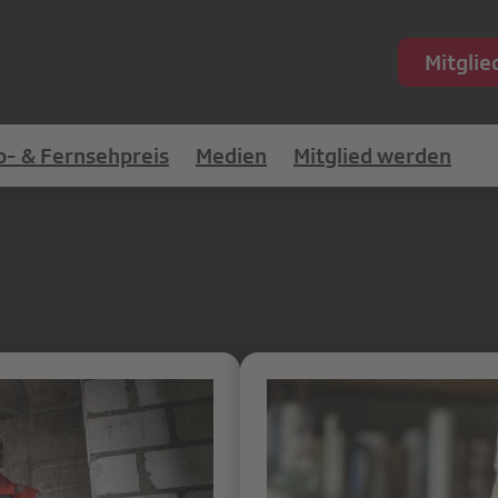
Mitgli
o- & Fernsehpreis
Medien
Mitglied werden