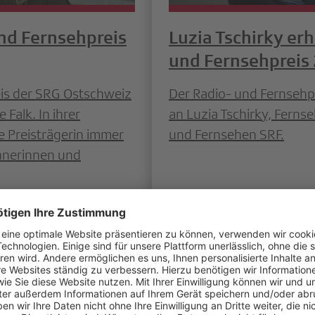
und Fernsehpreis
Luzia Tschirky er
und Fernsehpreis
eis der SRG Ostschweiz
Der Radio- und Fernsehp
Falk. In ihrer
an Luzia Tschirky, Ferns
ie Preisträgerin immer
und Fernsehen SRF.
hnerinnen und
Weiterlesen